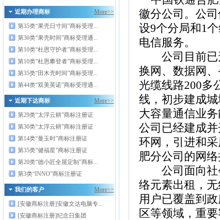
徽分公司。公司
近期办理商标
More>>
设9个分局和1
第35类“果壳日寸间”商标受理...
第30类“果壳时间”商标受理通...
电信服务。
第10类“杜恩守护者”商标受理...
公司目前已形
第10类“杜恩攀登者”商标受理...
换网、数据网、
第35类“田木壳时间”商标受理...
光缆线路200多
第44类“双美英诺”商标受理通...
线，初步建成城
近期下达商标
More>>
大容量通信业务
第29类“太浮云耕”商标注册证
公司已经建成并
第30类“太浮云耕”商标注册证
第14类“曼玉时”商标注册证
环网，引进和采
第35类“健福星”商标注册证
肥分公司的网络
第20类“德小匠全屋定制”商标...
公司面向社会
第3类“INNO”商标注册证
络元素出租，无
我们的客户
More>>
用户已覆盖到政
[安徽商标注册]安徽文达电脑专...
区等领域，重要
[安徽商标注册]纪念日集团