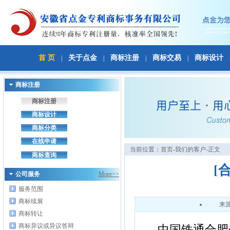
首 页
关于点金
商标注册
商标交易
商标设计
|
|
|
|
商标注册
商标注册
商标设计
商标分类
在线申请
当前位置：
首页
-我们的客户-正文
商标查询
[
公司服务
More>>
服务范围
商标续展
来
商标转让
商标异议或异议答辩
中国铁通合肥分